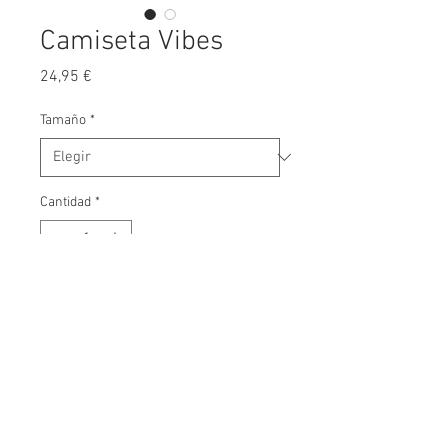
Camiseta Vibes
Precio
24,95 €
Tamaño
*
Cantidad
*
Agregar al carrito
100% algodón orgánico. Corte recto. 
Costuras laterales. 165 g/m²