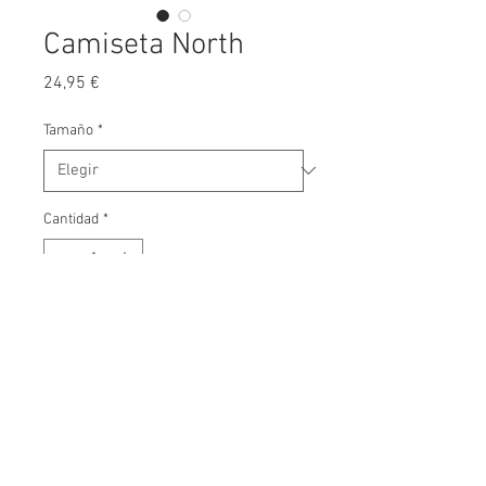
Camiseta North
Precio
24,95 €
Tamaño
*
Cantidad
*
Agregar al carrito
100% algodón orgánico. Corte recto. 
Costuras laterales. 165 g/m²